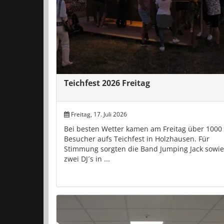
Teichfest 2026 Freitag
Freitag, 17. Juli 2026
Bei besten Wetter kamen am Freitag über 1000
Besucher aufs Teichfest in Holzhausen. Für
Stimmung sorgten die Band Jumping Jack sowie
zwei DJ´s in ...