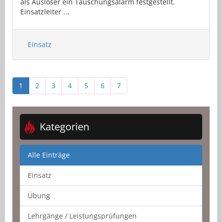
als Auslöser ein Täuschungsalarm festgestellt.
Einsatzleiter ...
Einsatz
1
2
3
4
5
6
7
Kategorien
Alle Einträge
Einsatz
Übung
Lehrgänge / Leistungsprüfungen