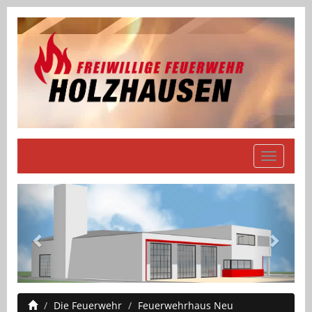
Navigati
einblend
zurück
vor
Die Feuerwehr
Feuerwehrhaus Neu