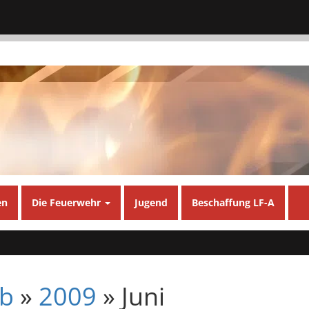
en
Die Feuerwehr
Jugend
Beschaffung LF-A
b
»
2009
» Juni