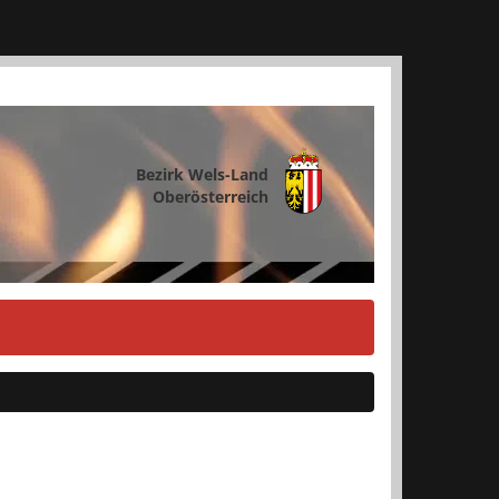
Bezirk Wels-Land
Oberösterreich