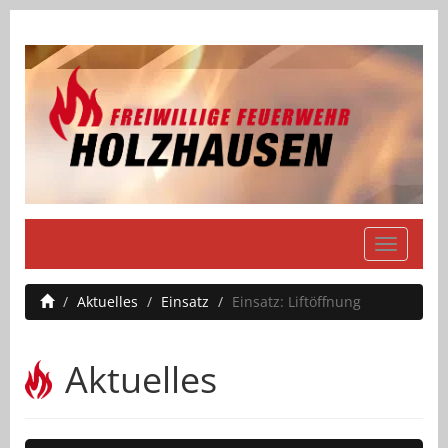
Navigati
einblend
Aktuelles
Einsatz
Einsatz: Liftöffnung
Aktuelles