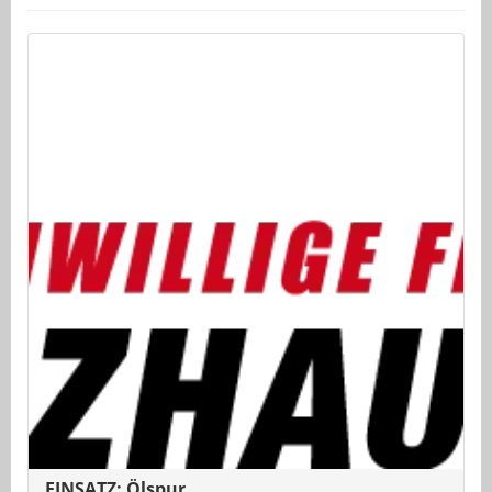
EINSATZ: Ölspur