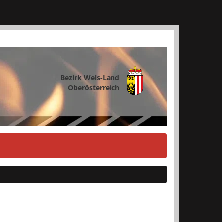
Bezirk Wels-Land
Oberösterreich