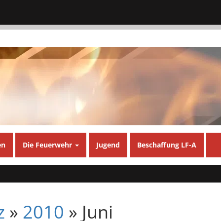
en
Die Feuerwehr
Jugend
Beschaffung LF-A
z
»
2010
» Juni