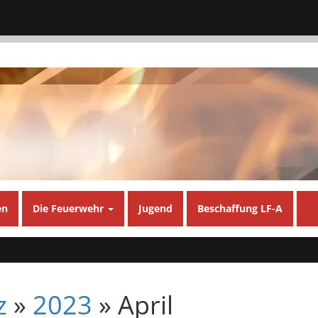
en
Die Feuerwehr
Jugend
Beschaffung LF-A
z
»
2023
» April