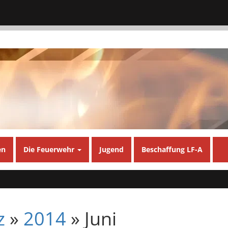
en
Die Feuerwehr
Jugend
Beschaffung LF-A
z
»
2014
» Juni