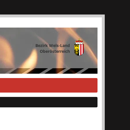
Bezirk Wels-Land
Oberösterreich